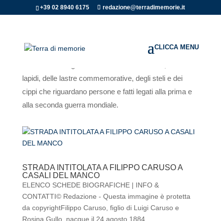
+39 02 8940 6175
redazione@terradimemorie.it
In continuo aggiornamento, l’archivio delle Terre della
Memoria raccoglie le schede dei monumenti, delle
lapidi, delle lastre commemorative, degli steli e dei
cippi che riguardano persone e fatti legati alla prima e
alla seconda guerra mondiale.
STRADA INTITOLATA A FILIPPO CARUSO A
CASALI DEL MANCO
ELENCO SCHEDE BIOGRAFICHE | INFO &
CONTATTI© Redazione - Questa immagine è protetta
da copyrightFilippo Caruso, figlio di Luigi Caruso e
Rosina Gullo, nacque il 24 agosto 1884...