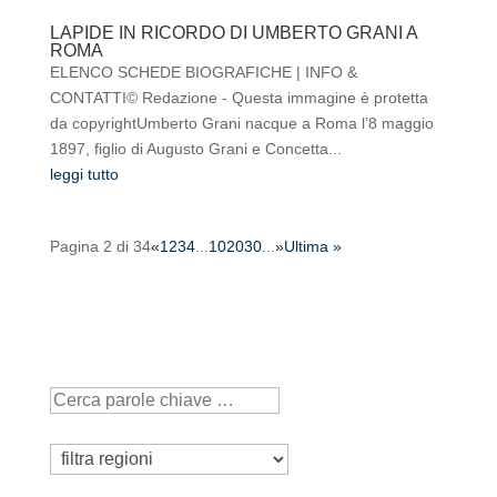
LAPIDE IN RICORDO DI UMBERTO GRANI A
ROMA
ELENCO SCHEDE BIOGRAFICHE | INFO &
CONTATTI© Redazione - Questa immagine è protetta
da copyrightUmberto Grani nacque a Roma l’8 maggio
1897, figlio di Augusto Grani e Concetta...
leggi tutto
Pagina 2 di 34
«
1
2
3
4
...
10
20
30
...
»
Ultima »