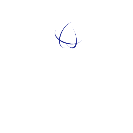
8604 – Longitudine 9.21146
ALTRE INFORMA
Data evento:
1943-19
ibertà, Milano, Mazzotta, 1981
Cognome Nome:
Eugen
eità come pratica
, Roma,
Pepp Goisis; Pietro Buc
Formazioni d’apparte