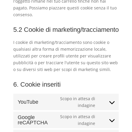
l'oggetto rimane nel tuo carrello finché non hai
pagato. Possiamo piazzare questi cookie senza il tuo
consenso.
5.2 Cookie di marketing/tracciamento
I cookie di marketing/tracciamento sono cookie o
qualsiasi altra forma di memorizzazione locale,
utilizzati per creare profili utente per visualizzare
pubblicità o per tracciare l'utente su questo sito web
o su diversi siti web per scopi di marketing simili.
6. Cookie inseriti
Scopo in attesa di
YouTube
Consent
indagine
to
Scopo in attesa di
Google
service
reCAPTCHA
Consent
indagine
youtube
to