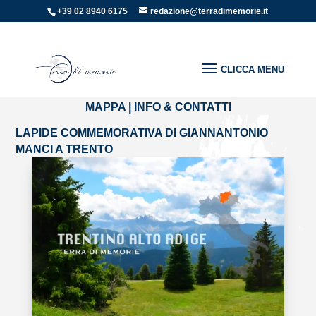
+39 02 8940 6175
redazione@terradimemorie.it
Home
»
Targhe e lapidi
»
LAPIDE COMMEMORATIVA DI
GIANNANTONIO MANCI A TRENTO
MAPPA
|
INFO & CONTATTI
LAPIDE COMMEMORATIVA DI GIANNANTONIO
MANCI A TRENTO