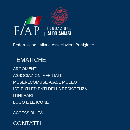
|
Federazione Italiana Associazioni Partigiane
RIPRISTINA
TEMATICHE
-A
100%
+A
ARGOMENTI
ASSOCIAZIONI AFFILIATE
Alto Contrasto
MUSEI-ECOMUSEI-CASE MUSEO
Modalità Scura
ISTITUTI ED ENTI DELLA RESISTENZA
Disattiva Immagini
ITINERARI
Evidenzia Link
LOGO E LE ICONE
Modalità Lettura
ACCESSIBILITA’
Navigazione Tastiera
CONTATTI
Cursore Grande