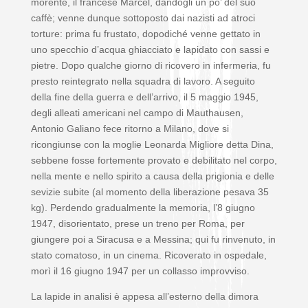
morente, il francese Marcel, dandogli un po’ del suo
caffè; venne dunque sottoposto dai nazisti ad atroci
torture: prima fu frustato, dopodiché venne gettato in
uno specchio d’acqua ghiacciato e lapidato con sassi e
pietre. Dopo qualche giorno di ricovero in infermeria, fu
presto reintegrato nella squadra di lavoro. A seguito
della fine della guerra e dell’arrivo, il 5 maggio 1945,
degli alleati americani nel campo di Mauthausen,
Antonio Galiano fece ritorno a Milano, dove si
ricongiunse con la moglie Leonarda Migliore detta Dina,
sebbene fosse fortemente provato e debilitato nel corpo,
nella mente e nello spirito a causa della prigionia e delle
sevizie subite (al momento della liberazione pesava 35
kg). Perdendo gradualmente la memoria, l’8 giugno
1947, disorientato, prese un treno per Roma, per
giungere poi a Siracusa e a Messina; qui fu rinvenuto, in
stato comatoso, in un cinema. Ricoverato in ospedale,
morì il 16 giugno 1947 per un collasso improvviso.
La lapide in analisi è appesa all’esterno della dimora