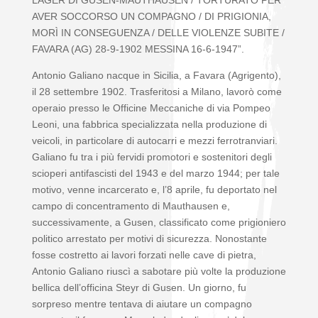
LAGER DI GUSEN-MAUTHAUSEN / TORTURATO PER
AVER SOCCORSO UN COMPAGNO / DI PRIGIONIA,
MORÌ IN CONSEGUENZA / DELLE VIOLENZE SUBITE /
FAVARA (AG) 28-9-1902 MESSINA 16-6-1947”.
Antonio Galiano nacque in Sicilia, a Favara (Agrigento),
il 28 settembre 1902. Trasferitosi a Milano, lavorò come
operaio presso le Officine Meccaniche di via Pompeo
Leoni, una fabbrica specializzata nella produzione di
veicoli, in particolare di autocarri e mezzi ferrotranviari.
Galiano fu tra i più fervidi promotori e sostenitori degli
scioperi antifascisti del 1943 e del marzo 1944; per tale
motivo, venne incarcerato e, l’8 aprile, fu deportato nel
campo di concentramento di Mauthausen e,
successivamente, a Gusen, classificato come prigioniero
politico arrestato per motivi di sicurezza. Nonostante
fosse costretto ai lavori forzati nelle cave di pietra,
Antonio Galiano riuscì a sabotare più volte la produzione
bellica dell’officina Steyr di Gusen. Un giorno, fu
sorpreso mentre tentava di aiutare un compagno