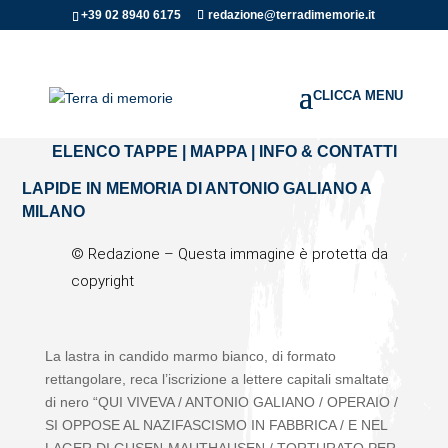
+39 02 8940 6175
redazione@terradimemorie.it
Home
»
Regioni d'italia
»
Lombardia
»
LAPIDE IN MEMORIA
DI ANTONIO GALIANO A MILANO
ELENCO TAPPE
|
MAPPA
|
INFO & CONTATTI
LAPIDE IN MEMORIA DI ANTONIO GALIANO A
MILANO
© Redazione – Questa immagine è protetta da
copyright
La lastra in candido marmo bianco, di formato
rettangolare, reca l’iscrizione a lettere capitali smaltate
di nero “QUI VIVEVA / ANTONIO GALIANO / OPERAIO /
SI OPPOSE AL NAZIFASCISMO IN FABBRICA / E NEL