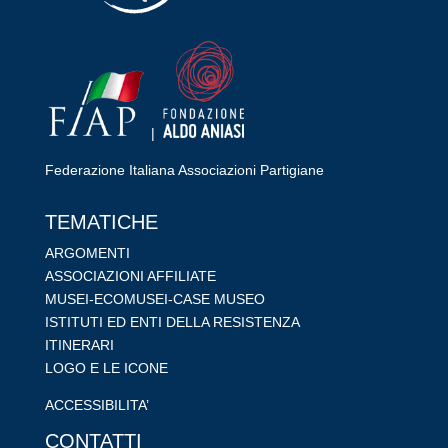
|
Federazione Italiana Associazioni Partigiane
RIPRISTINA
TEMATICHE
-A
100%
+A
ARGOMENTI
ASSOCIAZIONI AFFILIATE
Alto Contrasto
MUSEI-ECOMUSEI-CASE MUSEO
Modalità Scura
ISTITUTI ED ENTI DELLA RESISTENZA
Disattiva Immagini
ITINERARI
Evidenzia Link
LOGO E LE ICONE
Modalità Lettura
ACCESSIBILITA’
Navigazione Tastiera
CONTATTI
Cursore Grande