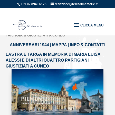
+39 02 8940 6175
redazione@terradimemorie.it
Home
»
Regioni d'italia
»
Piemonte
»
LASTRA E TARGA IN
MEMORIA DI MARIA LUISA ALESSI E DI ALTRI QUATTRO
PARTIGIANI GIUSTIZIATI A CUNEO
ANNIVERSARI 1944
|
MAPPA
|
INFO & CONTATTI
LASTRA E TARGA IN MEMORIA DI MARIA LUISA
ALESSI E DI ALTRI QUATTRO PARTIGIANI
GIUSTIZIATI A CUNEO