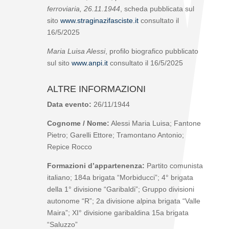
ferroviaria, 26.11.1944
, scheda pubblicata sul
sito
www.straginazifasciste.it
consultato il
16/5/2025
Maria Luisa Alessi
, profilo biografico pubblicato
sul sito
www.anpi.it
consultato il 16/5/2025
ALTRE INFORMAZIONI
Data evento:
26/11/1944
Cognome / Nome:
Alessi Maria Luisa; Fantone
Pietro; Garelli Ettore; Tramontano Antonio;
Repice Rocco
Formazioni d’appartenenza:
Partito comunista
italiano; 184
a
brigata “Morbiducci”; 4° brigata
della 1° divisione “Garibaldi”; Gruppo divisioni
autonome “R”; 2
a
divisione alpina brigata “Valle
Maira”; XI° divisione garibaldina 15
a
brigata
“Saluzzo”