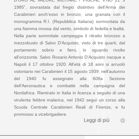
D’ORO AL VALORE MILITARE / FIGLINE V.NO 22 9
1985”, sovrastata dal fregio distintivo dell’Arma dei
Carabinieri anch’esso in bronzo, una granata con il
monogramma R.I. (Repubblica Italiana) sormontata da
una fiamma mossa dal vento, simbolo di fedeltà e lealtà.
Nella parte sommitale campeggia il ritratto bronzeo a
mezzobusto di Salvo D’Acquisto, visto di tre quarti, dal
portamento sobrio e fiero, lo sguardo rivolto
all’orizzonte. Salvo Rosario Antonio D’Acquisto nacque a
Napoli il 17 ottobre 1920. All’età di 18 anni si arruolò
volontario nei Carabinieri il 15 agosto 1939; nell’autunno
del 1940 fu assegnato alla 608a Sezione
dell’Aeronautica e combattè nella campagna del
Nordafrica. Rientrato in Italia in licenza a seguito di una
virulenta febbre malarica, nel 1942 seguì un corso alla
Scuola Centrale Carabinieri Reali di Firenze, e fu
promosso a vicebrigadiere.
Leggi di più