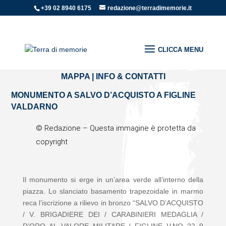
+39 02 8940 6175
redazione@terradimemorie.it
Home
»
Sculture e monumenti
»
MONUMENTO A SALVO
D’ACQUISTO A FIGLINE VALDARNO
MAPPA
|
INFO & CONTATTI
MONUMENTO A SALVO D’ACQUISTO A FIGLINE
VALDARNO
© Redazione –
Questa immagine è protetta da
copyright
Il monumento si erge in un’area verde all’interno della
piazza. Lo slanciato basamento trapezoidale in marmo
reca l’iscrizione a rilievo in bronzo “SALVO D’ACQUISTO
/ V. BRIGADIERE DEI / CARABINIERI MEDAGLIA /