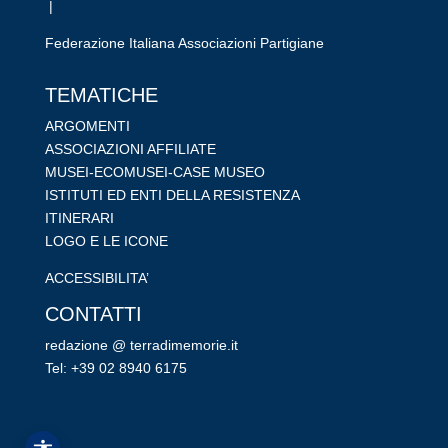
|
Federazione Italiana Associazioni Partigiane
RIPRISTINA
TEMATICHE
-A
100%
+A
ARGOMENTI
ASSOCIAZIONI AFFILIATE
Alto Contrasto
MUSEI-ECOMUSEI-CASE MUSEO
Modalità Scura
ISTITUTI ED ENTI DELLA RESISTENZA
Disattiva Immagini
ITINERARI
Evidenzia Link
LOGO E LE ICONE
Modalità Lettura
ACCESSIBILITA’
Navigazione Tastiera
CONTATTI
Cursore Grande
redazione @ terradimemorie.it
Guida Lettura
Tel: +39 02 8940 6175
Lettura Vocale
Leggi
Dichiarazione