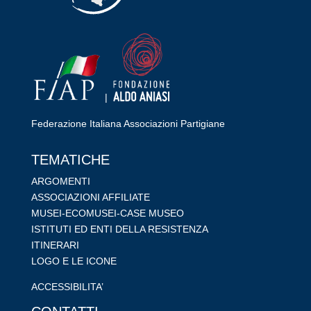
|
Federazione Italiana Associazioni Partigiane
RIPRISTINA
TEMATICHE
-A
100%
+A
ARGOMENTI
ASSOCIAZIONI AFFILIATE
Alto Contrasto
MUSEI-ECOMUSEI-CASE MUSEO
Modalità Scura
ISTITUTI ED ENTI DELLA RESISTENZA
Disattiva Immagini
ITINERARI
Evidenzia Link
LOGO E LE ICONE
Modalità Lettura
ACCESSIBILITA’
Navigazione Tastiera