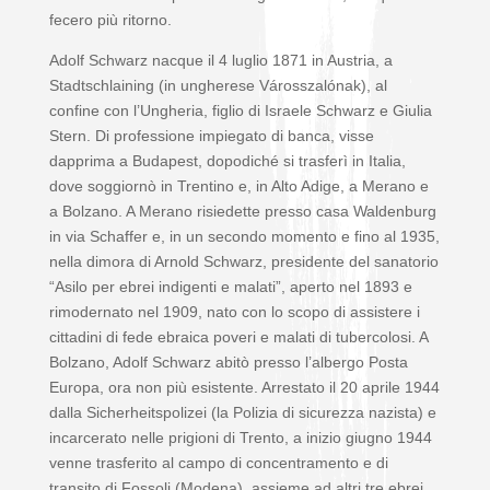
fecero più ritorno.
Adolf Schwarz nacque il 4 luglio 1871 in Austria, a
Stadtschlaining (in ungherese Városszalónak), al
confine con l’Ungheria, figlio di Israele Schwarz e Giulia
Stern. Di professione impiegato di banca, visse
dapprima a Budapest, dopodiché si trasferì in Italia,
dove soggiornò in Trentino e, in Alto Adige, a Merano e
a Bolzano. A Merano risiedette presso casa Waldenburg
in via Schaffer e, in un secondo momento e fino al 1935,
nella dimora di Arnold Schwarz, presidente del sanatorio
“Asilo per ebrei indigenti e malati”, aperto nel 1893 e
rimodernato nel 1909, nato con lo scopo di assistere i
cittadini di fede ebraica poveri e malati di tubercolosi. A
Bolzano, Adolf Schwarz abitò presso l’albergo Posta
Europa, ora non più esistente. Arrestato il 20 aprile 1944
dalla Sicherheitspolizei (la Polizia di sicurezza nazista) e
incarcerato nelle prigioni di Trento, a inizio giugno 1944
venne trasferito al campo di concentramento e di
transito di Fossoli (Modena), assieme ad altri tre ebrei