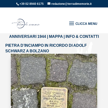
+39 02 8940 6175
redazione@terradimemorie.it
Home
»
Pietre di inciampo
»
PIETRA D’INCIAMPO IN
RICORDO DI ADOLF SCHWARZ A BOLZANO
ANNIVERSARI 1944
|
MAPPA
|
INFO & CONTATTI
PIETRA D’INCIAMPO IN RICORDO DI ADOLF
SCHWARZ A BOLZANO