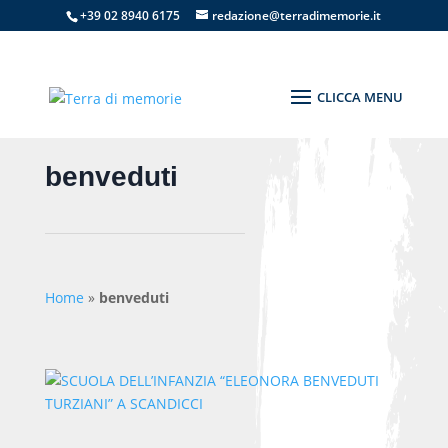
+39 02 8940 6175
redazione@terradimemorie.it
benveduti
Home
»
benveduti