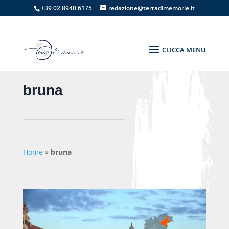
+39 02 8940 6175
redazione@terradimemorie.it
bruna
Home
»
bruna