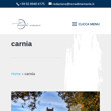
+39 02 8940 6175
redazione@terradimemorie.it
carnia
Home
»
carnia