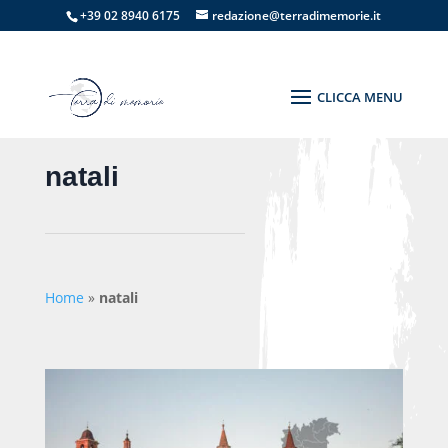
+39 02 8940 6175
redazione@terradimemorie.it
natali
Home
»
natali