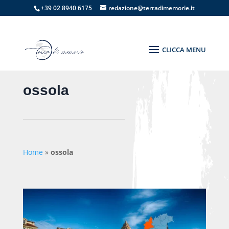
+39 02 8940 6175
redazione@terradimemorie.it
ossola
Home
»
ossola