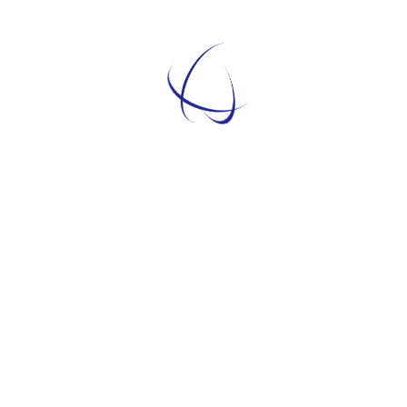
ella in val di Chiana, diverse...
Temati
TEMATICHE
ARGOMENTI