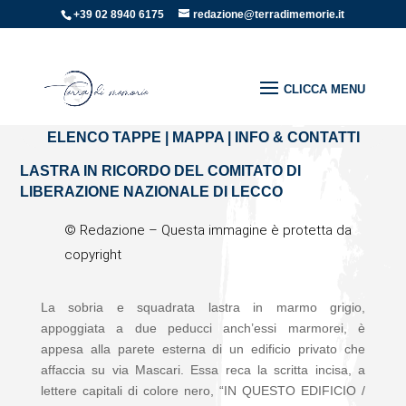
+39 02 8940 6175
redazione@terradimemorie.it
Home
»
Regioni d'italia
»
Lombardia
»
LASTRA IN RICORDO
DEL COMITATO DI LIBERAZIONE NAZIONALE DI LECCO
ELENCO TAPPE
|
MAPPA
|
INFO & CONTATTI
LASTRA IN RICORDO DEL COMITATO DI
LIBERAZIONE NAZIONALE DI LECCO
© Redazione –
Questa immagine è protetta da
copyright
La sobria e squadrata lastra in marmo grigio,
appoggiata a due peducci anch’essi marmorei, è
appesa alla parete esterna di un edificio privato che
affaccia su via Mascari. Essa reca la scritta incisa, a
lettere capitali di colore nero, “IN QUESTO EDIFICIO /