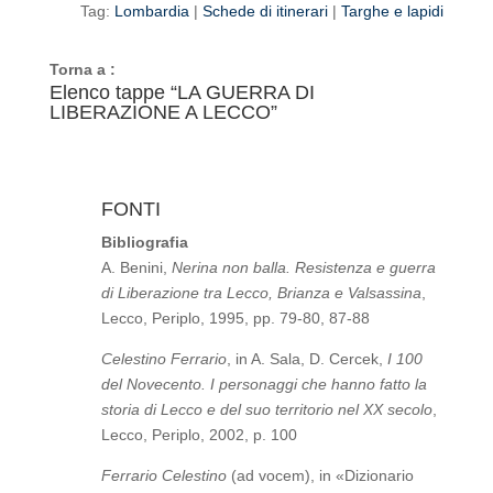
Tag:
Lombardia
|
Schede di itinerari
|
Targhe e lapidi
Torna a :
Elenco tappe “LA GUERRA DI
LIBERAZIONE A LECCO”
FONTI
Bibliografia
A. Benini,
Nerina non balla. Resistenza e guerra
di Liberazione tra Lecco, Brianza e Valsassina
,
Lecco, Periplo, 1995, pp. 79-80, 87-88
Celestino Ferrario
, in A. Sala, D. Cercek,
I 100
del Novecento. I personaggi che hanno fatto la
storia di Lecco e del suo territorio nel XX secolo
,
Lecco, Periplo, 2002, p. 100
Ferrario Celestino
(ad vocem), in «Dizionario