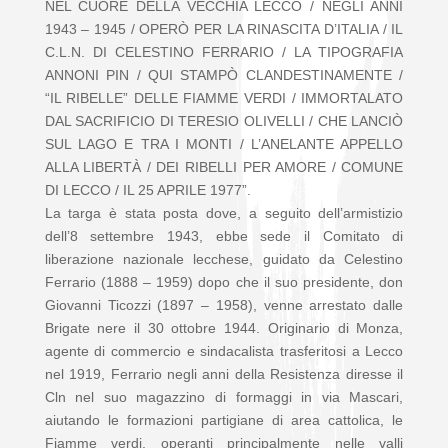
NEL CUORE DELLA VECCHIA LECCO / NEGLI ANNI
1943 – 1945 / OPERÒ PER LA RINASCITA D’ITALIA / IL
C.L.N. DI CELESTINO FERRARIO / LA TIPOGRAFIA
ANNONI PIN / QUI STAMPÒ CLANDESTINAMENTE /
“IL RIBELLE” DELLE FIAMME VERDI / IMMORTALATO
DAL SACRIFICIO DI TERESIO OLIVELLI / CHE LANCIÒ
SUL LAGO E TRA I MONTI / L’ANELANTE APPELLO
ALLA LIBERTÀ / DEI RIBELLI PER AMORE / COMUNE
DI LECCO / IL 25 APRILE 1977”.
La targa è stata posta dove, a seguito dell’armistizio
dell’8 settembre 1943, ebbe sede il Comitato di
liberazione nazionale lecchese, guidato da Celestino
Ferrario (1888 – 1959) dopo che il suo presidente, don
Giovanni Ticozzi (1897 – 1958), venne arrestato dalle
Brigate nere il 30 ottobre 1944. Originario di Monza,
agente di commercio e sindacalista trasferitosi a Lecco
nel 1919, Ferrario negli anni della Resistenza diresse il
Cln nel suo magazzino di formaggi in via Mascari,
aiutando le formazioni partigiane di area cattolica, le
Fiamme verdi, operanti principalmente nelle valli