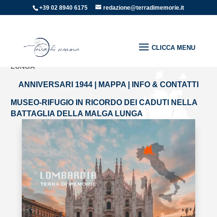
+39 02 8940 6175
redazione@terradimemorie.it
Home
»
Edifici e luoghi informali
»
MUSEO-RIFUGIO IN
RICORDO DEI CADUTI NELLA BATTAGLIA DELLA MALGA
LUNGA
ANNIVERSARI 1944
|
MAPPA
|
INFO & CONTATTI
MUSEO-RIFUGIO IN RICORDO DEI CADUTI NELLA
BATTAGLIA DELLA MALGA LUNGA