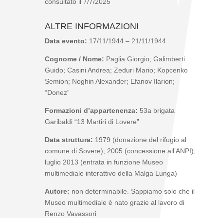
consultato il 7/7/2025
ALTRE INFORMAZIONI
Data evento:
17/11/1944 – 21/11/1944
Cognome / Nome:
Paglia Giorgio; Galimberti
Guido; Casini Andrea; Zeduri Mario; Kopcenko
Semion; Noghin Alexander; Efanov Ilarion;
“Donez”
Formazioni d’appartenenza:
53
a
brigata
Garibaldi “13 Martiri di Lovere”
Data struttura:
1979 (donazione del rifugio al
comune di Sovere); 2005 (concessione all’ANPI);
luglio 2013 (entrata in funzione Museo
multimediale interattivo della Malga Lunga)
Autore:
non determinabile. Sappiamo solo che il
Museo multimediale è nato grazie al lavoro di
Renzo Vavassori