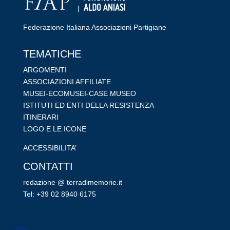
|
Federazione Italiana Associazioni Partigiane
RIPRISTINA
TEMATICHE
-A
100%
+A
ARGOMENTI
ASSOCIAZIONI AFFILIATE
Alto Contrasto
MUSEI-ECOMUSEI-CASE MUSEO
Modalità Scura
ISTITUTI ED ENTI DELLA RESISTENZA
Disattiva Immagini
ITINERARI
Evidenzia Link
LOGO E LE ICONE
Modalità Lettura
ACCESSIBILITA’
Navigazione Tastiera
CONTATTI
Cursore Grande
redazione @ terradimemorie.it
Guida Lettura
Tel: +39 02 8940 6175
Lettura Vocale
Leggi
Dichiarazione