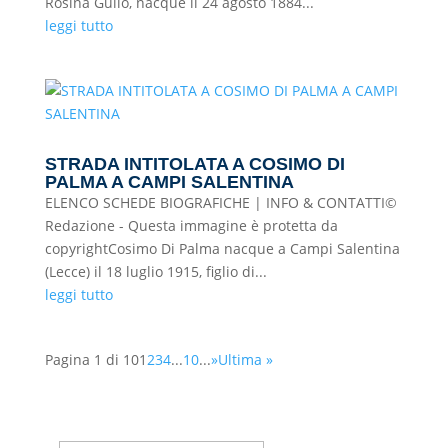
Rosina Gullo, nacque il 24 agosto 1884...
leggi tutto
STRADA INTITOLATA A COSIMO DI
PALMA A CAMPI SALENTINA
ELENCO SCHEDE BIOGRAFICHE | INFO & CONTATTI©
Redazione - Questa immagine è protetta da
copyrightCosimo Di Palma nacque a Campi Salentina
(Lecce) il 18 luglio 1915, figlio di...
leggi tutto
Pagina 1 di 10
1
2
3
4
...
10
...
»
Ultima »