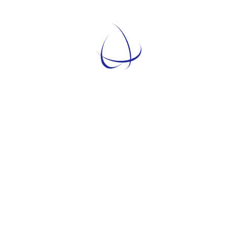
rletti era una delle fabbriche...
Temati
TEMATICHE
ARGOMENTI