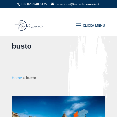
+39 02 8940 6175
redazione@terradimemorie.it
busto
Home
»
busto