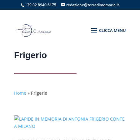
+39 02 8940 6175
redazione@terradimemorie.it
Frigerio
Home
»
Frigerio