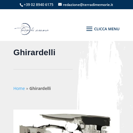
+39 02 8940 6175
redazione@terradimemorie.it
Ghirardelli
Home
»
Ghirardelli