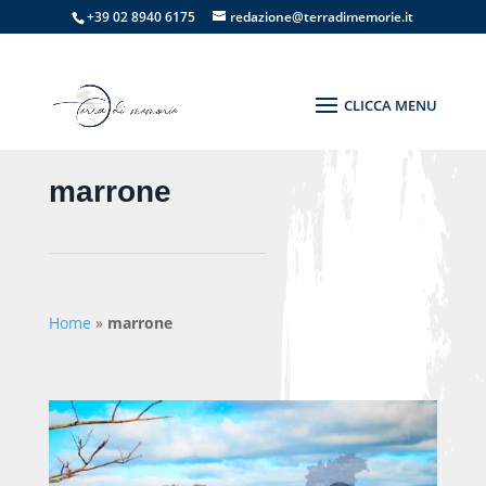
+39 02 8940 6175
redazione@terradimemorie.it
marrone
Home
»
marrone