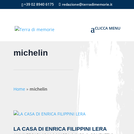
+39 02 8940 6175
redazione@terradimemorie.it
michelin
Home
»
michelin
LA CASA DI ENRICA FILIPPINI LERA