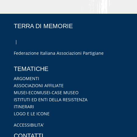
TERRA DI MEMORIE
|
Federazione Italiana Associazioni Partigiane
RIPRISTINA
TEMATICHE
-A
100%
+A
ARGOMENTI
ASSOCIAZIONI AFFILIATE
Alto Contrasto
MUSEI-ECOMUSEI-CASE MUSEO
Modalità Scura
ISTITUTI ED ENTI DELLA RESISTENZA
Disattiva Immagini
ITINERARI
Evidenzia Link
LOGO E LE ICONE
Modalità Lettura
ACCESSIBILITA’
Navigazione Tastiera
CONTATTI