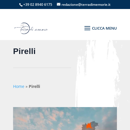
+39 02 8940 6175
redazione@terradimemorie.it
Pirelli
Home
»
Pirelli