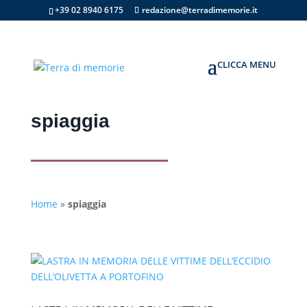
+39 02 8940 6175
redazione@terradimemorie.it
spiaggia
Home
»
spiaggia