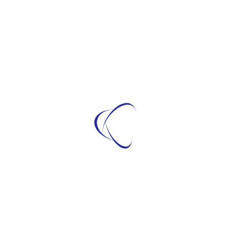
trovò alloggio anche una coppia,
e è protetta da copyright
Tematico
81097 – Longitudine 9.07997
Tag:
Edific