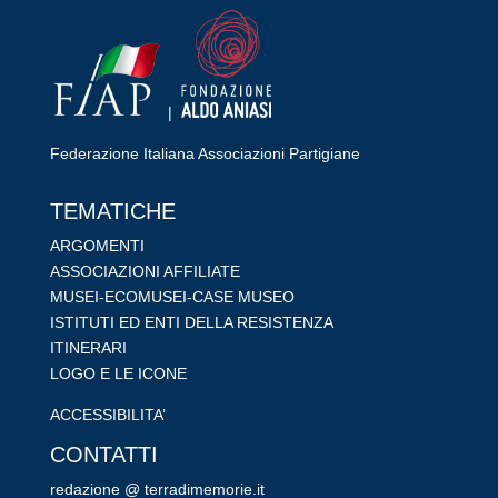
|
Federazione Italiana Associazioni Partigiane
RIPRISTINA
TEMATICHE
-A
100%
+A
ARGOMENTI
ASSOCIAZIONI AFFILIATE
Alto Contrasto
MUSEI-ECOMUSEI-CASE MUSEO
Modalità Scura
ISTITUTI ED ENTI DELLA RESISTENZA
Disattiva Immagini
ITINERARI
Evidenzia Link
LOGO E LE ICONE
Modalità Lettura
ACCESSIBILITA’
Navigazione Tastiera
CONTATTI
Cursore Grande
redazione @ terradimemorie.it
Guida Lettura