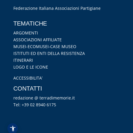
Federazione Italiana Associazioni Partigiane
RIPRISTINA
TEMATICHE
-A
100%
+A
ARGOMENTI
ASSOCIAZIONI AFFILIATE
Alto Contrasto
MUSEI-ECOMUSEI-CASE MUSEO
Modalità Scura
ISTITUTI ED ENTI DELLA RESISTENZA
Disattiva Immagini
ITINERARI
Evidenzia Link
LOGO E LE ICONE
Modalità Lettura
ACCESSIBILITA’
Navigazione Tastiera
CONTATTI
Cursore Grande
redazione @ terradimemorie.it
Guida Lettura
Tel: +39 02 8940 6175
Lettura Vocale
Leggi
Dichiarazione