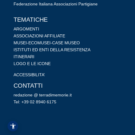
Federazione Italiana Associazioni Partigiane
RIPRISTINA
TEMATICHE
-A
100%
+A
ARGOMENTI
ASSOCIAZIONI AFFILIATE
Alto Contrasto
MUSEI-ECOMUSEI-CASE MUSEO
Modalità Scura
ISTITUTI ED ENTI DELLA RESISTENZA
Disattiva Immagini
ITINERARI
Evidenzia Link
LOGO E LE ICONE
Modalità Lettura
ACCESSIBILITA’
Navigazione Tastiera
CONTATTI
Cursore Grande
redazione @ terradimemorie.it
Guida Lettura
Tel: +39 02 8940 6175
Lettura Vocale
Leggi
Dichiarazione
Segnala Problema