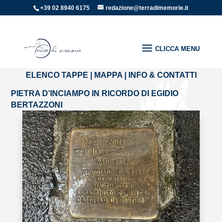
+39 02 8940 6175
redazione@terradimemorie.it
Home
»
Pietre di inciampo
»
PIETRA D’INCIAMPO IN
RICORDO DI EGIDIO BERTAZZONI
ELENCO TAPPE
|
MAPPA
|
INFO & CONTATTI
PIETRA D’INCIAMPO IN RICORDO DI EGIDIO
BERTAZZONI