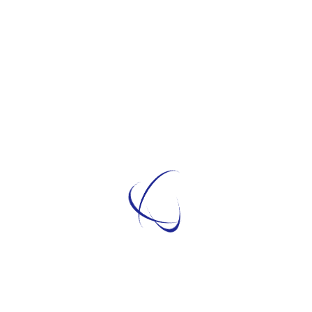
 MAPPA | INFO & CONTATTI© Redazione -
otetta da copyrightIn questo palazzo, ospite
ancan, Concetto Marchesi si...
GANIZZAZIONE SOCCORSO
 ASSISTENZA RICERCATI
 MAPPA | INFO & CONTATTI© Redazione -
otetta da copyrightPalazzo Busca Arconati
 del Collegio San Carlo di Milano,...
 RIUNIONI DEL CLN DELLA
INO
 MAPPA | INFO & CONTATTI© Redazione -
otetta da copyrightPresso una saletta della
o Giuridico dell’Università di...