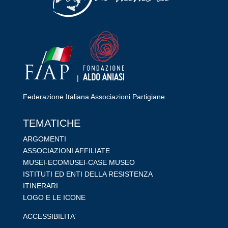
|
Federazione Italiana Associazioni Partigiane
RIPRISTINA
TEMATICHE
-A
100%
+A
ARGOMENTI
ASSOCIAZIONI AFFILIATE
Alto Contrasto
MUSEI-ECOMUSEI-CASE MUSEO
Modalità Scura
ISTITUTI ED ENTI DELLA RESISTENZA
Disattiva Immagini
ITINERARI
Evidenzia Link
LOGO E LE ICONE
Modalità Lettura
ACCESSIBILITA’
Navigazione Tastiera