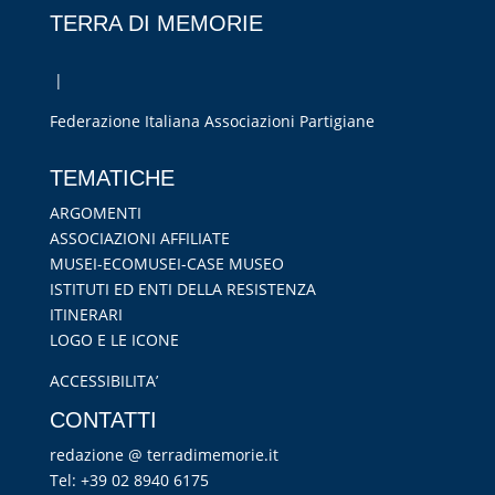
TERRA DI MEMORIE
|
Federazione Italiana Associazioni Partigiane
RIPRISTINA
TEMATICHE
-A
100%
+A
ARGOMENTI
ASSOCIAZIONI AFFILIATE
Alto Contrasto
MUSEI-ECOMUSEI-CASE MUSEO
Modalità Scura
ISTITUTI ED ENTI DELLA RESISTENZA
Disattiva Immagini
ITINERARI
Evidenzia Link
LOGO E LE ICONE
Modalità Lettura
ACCESSIBILITA’
Navigazione Tastiera
CONTATTI
Cursore Grande
redazione @ terradimemorie.it
Guida Lettura
Tel: +39 02 8940 6175
Lettura Vocale
Leggi