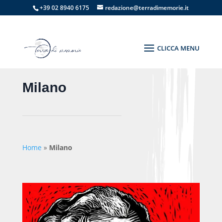
+39 02 8940 6175
redazione@terradimemorie.it
Milano
Home
»
Milano