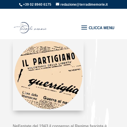
+39 02 8940 6175
redazione@terradimemorie.it
Home
»
01 Percorsi tematici
»
LA STAMPA CLANDESTINA
LA STAMPA CLANDESTINA
Nell’estate del 1943 il consenso al Regime fascista è